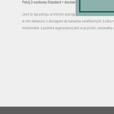
Pokój 2-osobowy Standard + dostawka
Jest to typ pokoju, w którym występuje możliwość dołożenia tr
w nim telewizor z dostępem do kanałów satelitarnych. Łóżka 
małżeńskie. Łazienka wyposażona jest w prysznic, umywalkę 