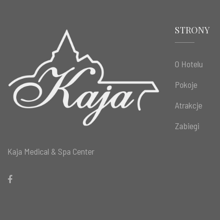
STRONY
O Hotelu
Pokoje
Atrakcje
Zabiegi
Kaja Medical & Spa Center