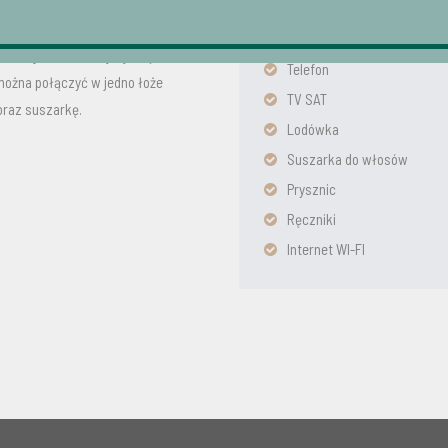
Wyposażenie Pokoj
zeciego łóżka. Znajduje się
Telefon
można połączyć w jedno łoże
TV SAT
oraz suszarkę.
Lodówka
Suszarka do włosów
Prysznic
Ręczniki
Internet WI-FI