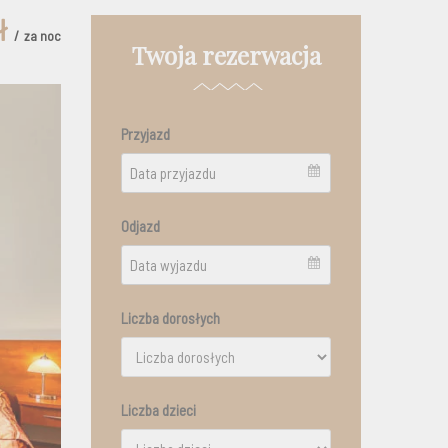
zł
za noc
Twoja rezerwacja
Przyjazd
Odjazd
Liczba dorosłych
Liczba dzieci